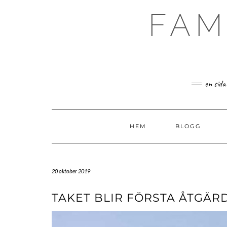
Skip
FAM
to
content
en sida
HEM
BLOGG
20 oktober 2019
TAKET BLIR FÖRSTA ÅTGÄR