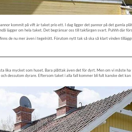
or kommit på vift är taket prio ett. I dag ligger det pannor på det gamla plåttak
 ändå lägger om hela taket. Det begränsar oss till takfärgen svart. Puhhh där förs
 finns de nu mer även i tegelrött. Förutom nytt tak så ska så klart vinden tilläg
a lika mycket som huset. Bara plåttak även det för dyrt. Men om vi måste ha ful
art och dessutom dyrare. Eftersom taket i alla fall kommer bli fult kanske det kan