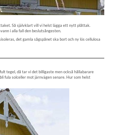
et. Så självklart vill vi helst lägga ett nytt plåttak.
vann i alla fall den beslutsångesten.
gsisoleras, det gamla sågspånet ska bort och ny lös cellulosa
t tegel, då tar vi det billigaste men också hållabarare
 bli fula solceller mot järnvägen senare. Hur som helst