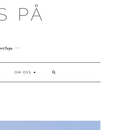
S PÅ
arstuga.
SEARCH
OM OSS
HERE