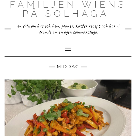
FAMILJEN WIENS
Skip
to
PÅ SOLHAGA.
content
en sida om hus och hem, planer, katter recept och hur vi
drömde om en egen sommarstuga.
Toggle Navigation
MIDDAG