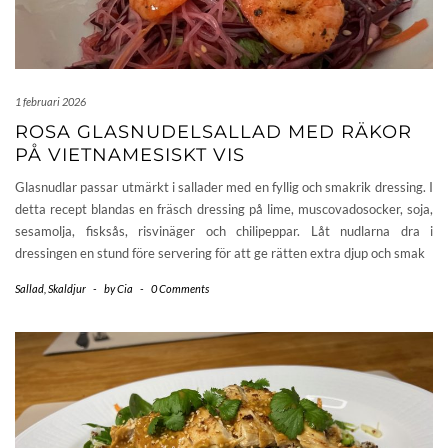
1 februari 2026
ROSA GLASNUDELSALLAD MED RÄKOR
PÅ VIETNAMESISKT VIS
Glasnudlar passar utmärkt i sallader med en fyllig och smakrik dressing. I
detta recept blandas en fräsch dressing på lime, muscovadosocker, soja,
sesamolja, fisksås, risvinäger och chilipeppar. Låt nudlarna dra i
dressingen en stund före servering för att ge rätten extra djup och smak
Sallad
,
Skaldjur
-
by
Cia
-
0 Comments