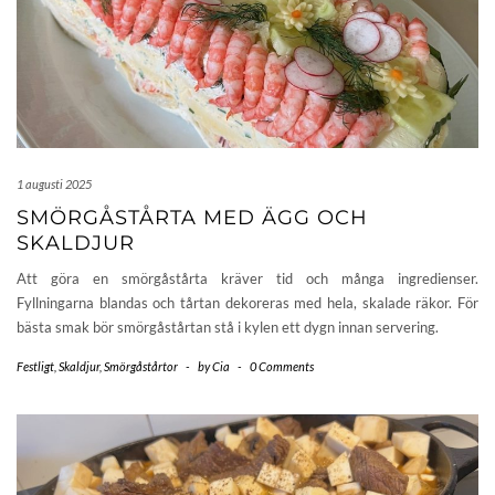
1 augusti 2025
SMÖRGÅSTÅRTA MED ÄGG OCH
SKALDJUR
Att göra en smörgåstårta kräver tid och många ingredienser.
Fyllningarna blandas och tårtan dekoreras med hela, skalade räkor. För
bästa smak bör smörgåstårtan stå i kylen ett dygn innan servering.
Festligt
,
Skaldjur
,
Smörgåstårtor
-
by
Cia
-
0 Comments