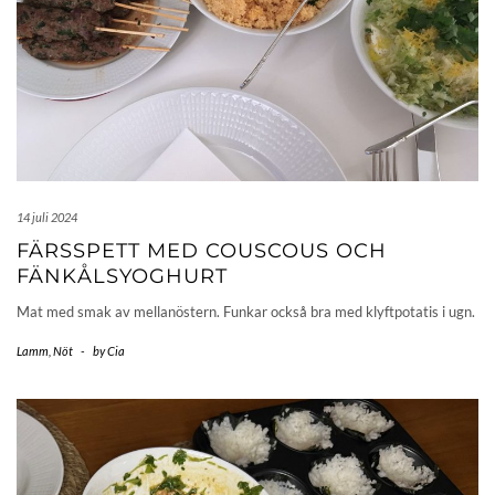
14 juli 2024
FÄRSSPETT MED COUSCOUS OCH
FÄNKÅLSYOGHURT
Mat med smak av mellanöstern. Funkar också bra med klyftpotatis i ugn.
Lamm
,
Nöt
-
by
Cia