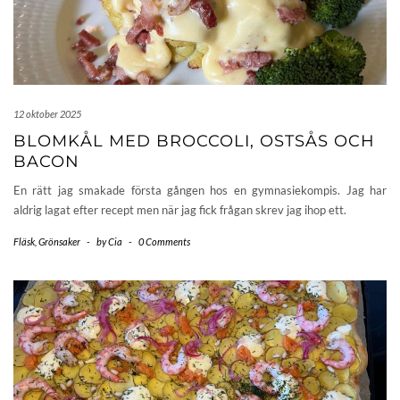
12 oktober 2025
BLOMKÅL MED BROCCOLI, OSTSÅS OCH
BACON
En rätt jag smakade första gången hos en gymnasiekompis. Jag har
aldrig lagat efter recept men när jag fick frågan skrev jag ihop ett.
Fläsk
,
Grönsaker
-
by
Cia
-
0 Comments