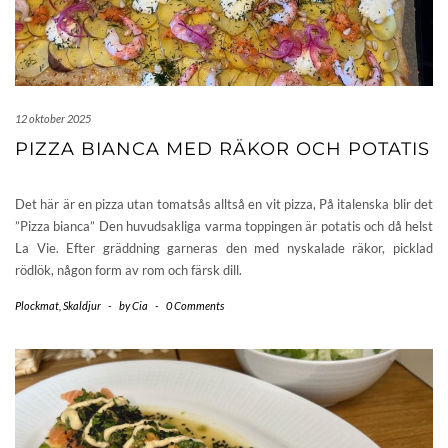
12 oktober 2025
PIZZA BIANCA MED RÄKOR OCH POTATIS
Det här är en pizza utan tomatsås alltså en vit pizza, På italenska blir det
”Pizza bianca” Den huvudsakliga varma toppingen är potatis och då helst
La Vie. Efter gräddning garneras den med nyskalade räkor, picklad
rödlök, någon form av rom och färsk dill.
Plockmat
,
Skaldjur
-
by
Cia
-
0 Comments