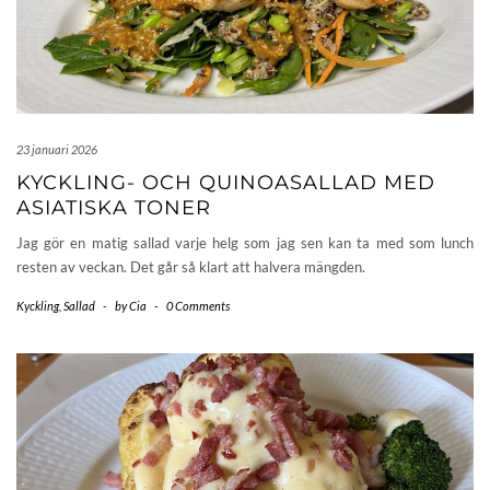
23 januari 2026
KYCKLING- OCH QUINOASALLAD MED
ASIATISKA TONER
Jag gör en matig sallad varje helg som jag sen kan ta med som lunch
resten av veckan. Det går så klart att halvera mängden.
Kyckling
,
Sallad
-
by
Cia
-
0 Comments