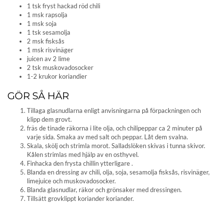
1 tsk fryst hackad röd chili
1 msk rapsolja
1 msk soja
1 tsk sesamolja
2 msk fisksås
1 msk risvinäger
juicen av 2 lime
2 tsk muskovadosocker
1-2 krukor koriandier
GÖR SÅ HÄR
Tillaga glasnudlarna enligt anvisningarna på förpackningen och
klipp dem grovt.
fräs de tinade räkorna i lite olja, och chilipeppar ca 2 minuter på
varje sida. Smaka av med salt och peppar. Låt dem svalna.
Skala, skölj och strimla morot. Salladslöken skivas i tunna skivor.
Kålen strimlas med hjälp av en osthyvel.
Finhacka den frysta chillin ytterligare .
Blanda en dressing av chili, olja, soja, sesamolja fisksås, risvinäger,
limejuice och muskovadosocker.
Blanda glasnudlar, räkor och grönsaker med dressingen.
Tillsätt grovklippt koriander koriander.