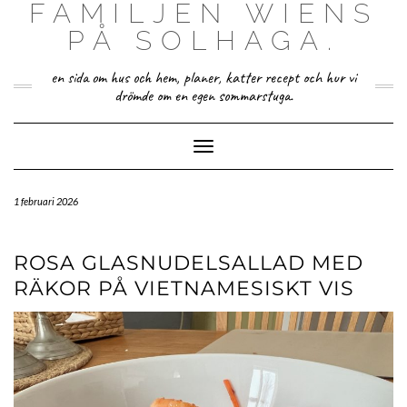
FAMILJEN WIENS
Skip
to
PÅ SOLHAGA.
content
en sida om hus och hem, planer, katter recept och hur vi
drömde om en egen sommarstuga.
Toggle Navigation
1 februari 2026
ROSA GLASNUDELSALLAD MED
RÄKOR PÅ VIETNAMESISKT VIS