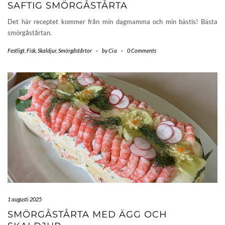
SAFTIG SMÖRGÅSTÅRTA
Det här receptet kommer från min dagmamma och min bästis! Bästa
smörgåstårtan.
Festligt
,
Fisk
,
Skaldjur
,
Smörgåstårtor
-
by
Cia
-
0 Comments
1 augusti 2025
SMÖRGÅSTÅRTA MED ÄGG OCH