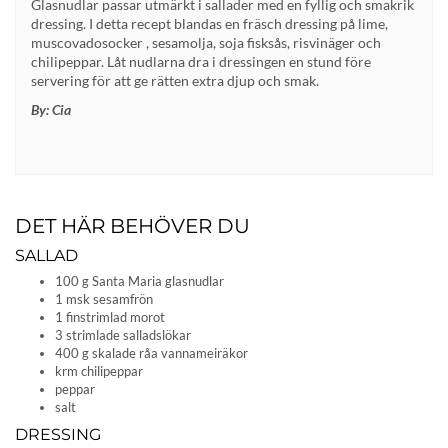
Glasnudlar passar utmärkt i sallader med en fyllig och smakrik
dressing. I detta recept blandas en fräsch dressing på lime,
muscovadosocker , sesamolja, soja fisksås, risvinäger och
chilipeppar. Låt nudlarna dra i dressingen en stund före
servering för att ge rätten extra djup och smak.
By:
Cia
DET HÄR BEHÖVER DU
SALLAD
100 g Santa Maria glasnudlar
1 msk sesamfrön
1 finstrimlad morot
3 strimlade salladslökar
400 g skalade råa vannameiräkor
krm chilipeppar
peppar
salt
DRESSING