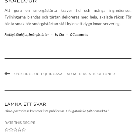
SKALDJUR
Att göra en smörgåstårta kräver tid och många ingredienser.
Fyllningarna blandas och tårtan dekoreras med hela, skalade räkor. För
bästa smak bör smörgåstårtan stå i kylen ett dygn innan servering.
Festligt
,
Skaldjur
,
Smörgåstårtor
-
by
Cia
-
0 Comments
KYCKLING- OCH QUINOASALLAD MED ASIATISKA TONER
LÄMNA ETT SVAR
Din e-postadress kommer inte publiceras.
Obligatoriska fält är märkta
*
RATE THIS RECIPE
1
2
3
4
5