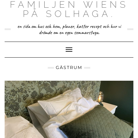
FAMILJEN WIENS
Skip
to
PÅ SOLHAGA.
content
en sida om hus och hem, planer, katter recept och hur vi
drömde om en egen sommarstuga.
Toggle Navigation
GÄSTRUM