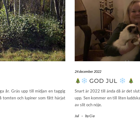
24 december 2022
GOD JUL
a år. Gräs upp till midjan en taggig
Snart är 2022 till ända då är det slu
å tomten och lupiner som fått härjat
upp. Sen kommer en till liten luddskal
av slit och nöje.
Jul
-
by
Cia