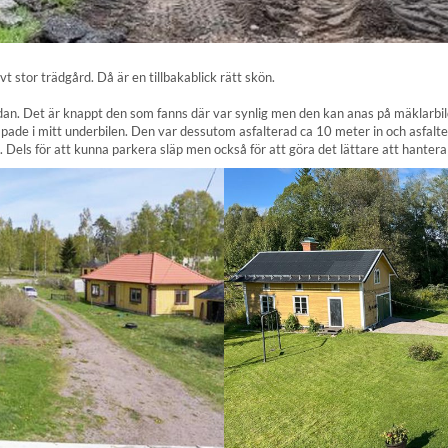
vt stor trädgård. Då är en tillbakablick rätt skön.
ar ladan. Det är knappt den som fanns där var synlig men den kan anas på mäkla
apade i mitt underbilen. Den var dessutom asfalterad ca 10 meter in och asfalt
els för att kunna parkera släp men också för att göra det lättare att hantera