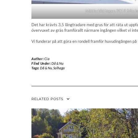
Mäklarbild tagen 2019 från 
Det har krävts 3,5 långtradare med grus för att räta ut upp
övervuxet av gräs framförallt närmare ingången vilket vi int
Vi funderar på att göra en rondell framför huvudingången på 
Author:
Cia
Filed Under:
Då & Nu
Tags:
Då & Nu
,
Solhaga
RELATED POSTS