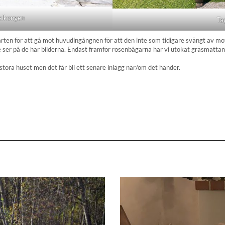
balkongen
Ta
farten för att gå mot huvudingångnen för att den inte som tidigare svängt av m
e ser på de här bilderna. Endast framför rosenbågarna har vi utökat gräsmattan 
stora huset men det får bli ett senare inlägg när/om det händer.