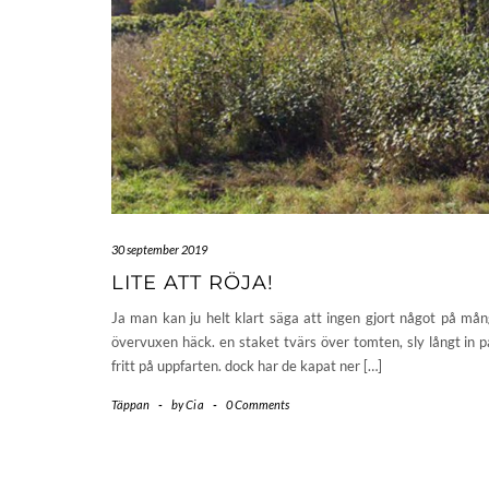
30 september 2019
LITE ATT RÖJA!
Ja man kan ju helt klart säga att ingen gjort något på mång
övervuxen häck. en staket tvärs över tomten, sly långt in p
fritt på uppfarten. dock har de kapat ner […]
Täppan
-
by
Cia
-
0 Comments