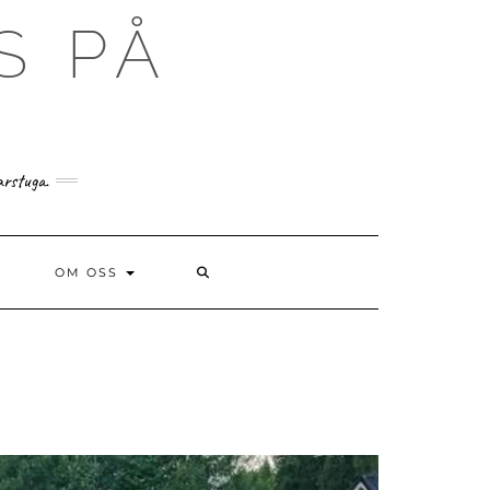
S PÅ
arstuga.
SEARCH
OM OSS
HERE