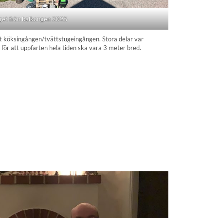
get från balkongen 2025
ot köksingången/tvättstugeingången. Stora delar var
för att uppfarten hela tiden ska vara 3 meter bred.