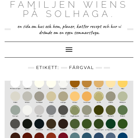
FAMILJEN WIENS
Skip
to
PÅ SOLHAGA.
content
en sida om hus och hem, planer, katter recept och hur vi
drömde om en egen sommarstuga.
Toggle Navigation
ETIKETT:
FÄRGVAL